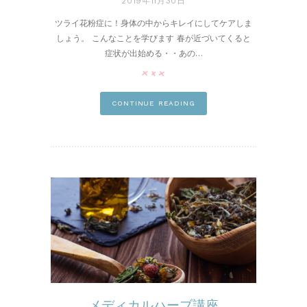
2019年11月30日
ツライ花粉症に！身体の中からキレイにしてケアしま
しょう。 こんなことを学びます 春が近づいてくると
症状が出始める・・あの…
pin it
CONTINUE READING
メディカルハーブ講座